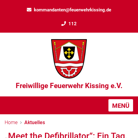
kommandanten@feuerwehrkissing.de
112
Freiwillige Feuerwehr Kissing e.V.
MENÜ
Home
Aktuelles
„Meet the Defibrillator“: Ein Tag,