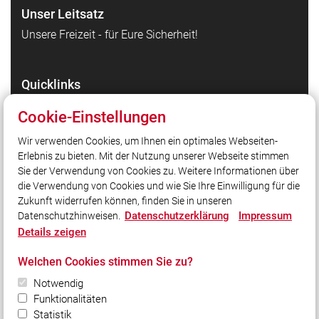
Unser Leitsatz
Unsere Freizeit - für Eure Sicherheit!
Quicklinks
FF Agent (Login)
Cookie-Einstellungen
Kreisbrandinspektion Aichach-Friedberg
Wir verwenden Cookies, um Ihnen ein optimales Webseiten-
Landesfeuerwehrverband Bayern e.V.
Erlebnis zu bieten. Mit der Nutzung unserer Webseite stimmen
Feuerwehr Lernbar Platform Bayern
Sie der Verwendung von Cookies zu. Weitere Informationen über
Retterwochen 2024
die Verwendung von Cookies und wie Sie Ihre Einwilligung für die
Zukunft widerrufen können, finden Sie in unseren
Datenschutzerklärung
Impressum
Datenschutzhinweisen.
Social Media
Details zeigen
Auch unterwegs immer auf dem Laufenden bleiben?
Welchen Cookies stimmen Sie zu?
Bleiben Sie mit uns in Kontakt und vernetzen Sie sich
mit uns!
Notwendig
Funktionalitäten
Statistik